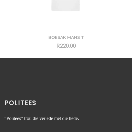
BOESAK MANS T
R220.00
VIEW
POLITEES
“Politees” trou die verlede met die hede.