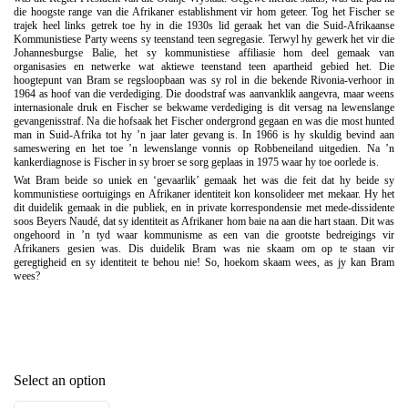
die hoogste range van die Afrikaner establishment vir hom geteer. Tog het Fischer se
trajek heel links getrek toe hy in die 1930s lid geraak het van die Suid-Afrikaanse
Kommunistiese Party weens sy teenstand teen segregasie. Terwyl hy gewerk het vir die
Johannesburgse Balie, het sy kommunistiese affiliasie hom deel gemaak van
organisasies en netwerke wat aktiewe teenstand teen apartheid gebied het. Die
hoogtepunt van Bram se regsloopbaan was sy rol in die bekende Rivonia-verhoor in
1964 as hoof van die verdediging. Die doodstraf was aanvanklik aangevra, maar weens
internasionale druk en Fischer se bekwame verdediging is dit versag na lewenslange
gevangenisstraf. Na die hofsaak het Fischer ondergrond gegaan en was die most hunted
man in Suid-Afrika tot hy ’n jaar later gevang is. In 1966 is hy skuldig bevind aan
sameswering en het toe ’n lewenslange vonnis op Robbeneiland uitgedien. Na ’n
kankerdiagnose is Fischer in sy broer se sorg geplaas in 1975 waar hy toe oorlede is.
Wat Bram beide so uniek en ‘gevaarlik’ gemaak het was die feit dat hy beide sy
kommunistiese oortuigings en Afrikaner identiteit kon konsolideer met mekaar. Hy het
dit duidelik gemaak in die publiek, en in private korrespondensie met mede-dissidente
soos Beyers Naudé, dat sy identiteit as Afrikaner hom baie na aan die hart staan. Dit was
ongehoord in ’n tyd waar kommunisme as een van die grootste bedreigings vir
Afrikaners gesien was. Dis duidelik Bram was nie skaam om op te staan vir
geregtigheid en sy identiteit te behou nie! So, hoekom skaam wees, as jy kan Bram
wees?
Select an option