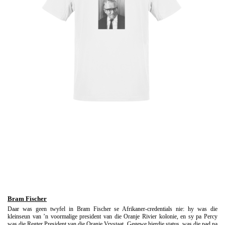
Bram Fischer
Daar was geen twyfel in Bram Fischer se Afrikaner-credentials nie: hy was die
kleinseun van ’n voormalige president van die Oranje Rivier kolonie, en sy pa Percy
was die Regter President van die Oranje Vrystaat. Gegewe hierdie status, was die pad na